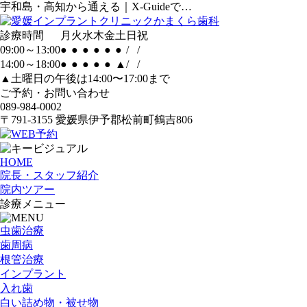
宇和島・高知から通える｜X-Guideで…
診療時間
月
火
水
木
金
土
日
祝
09:00～13:00
●
●
●
●
●
●
/
/
14:00～18:00
●
●
●
●
●
▲
/
/
▲土曜日の午後は14:00〜17:00まで
ご予約・お問い合わせ
089-984-0002
〒791-3155 愛媛県伊予郡松前町鶴吉806
HOME
院長・スタッフ紹介
院内ツアー
診療メニュー
虫歯治療
歯周病
根管治療
インプラント
入れ歯
白い詰め物・被せ物