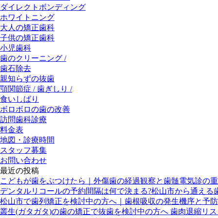
ダイレクトボンディング
ホワイトニング
大人の矯正歯科
子供の矯正歯科
小児歯科
歯のクリーニング /
歯石除去
親知らずの抜歯
顎関節症 / 歯ぎしり /
食いしばり
ボロボロの歯の改善
訪問歯科診療
料金表
地図・診療時間
スタッフ募集
お問い合わせ
最近の投稿
こどもが歯をぶつけたら｜外傷歯の経過観察と歯髄電気診の重
デンタルリコールの予約間隔は何で決まる?松山市から通える
松山市で歯列矯正を検討中の方へ｜歯根吸収の発生機序と予防
叢生(ガタガタ)の歯の矯正で抜歯を検討中の方へ 歯肉退縮リ