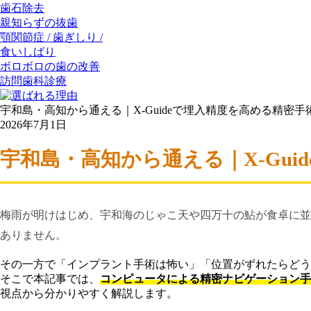
歯石除去
親知らずの抜歯
顎関節症 / 歯ぎしり /
食いしばり
ボロボロの歯の改善
訪問歯科診療
宇和島・高知から通える｜X-Guideで埋入精度を高める精密手
2026年7月1日
宇和島・高知から通える｜X-Gui
梅雨が明けはじめ、宇和海のじゃこ天や四万十の鮎が食卓に並
ありません。
その一方で「インプラント手術は怖い」「位置がずれたらどう
そこで本記事では、
コンピュータによる精密ナビゲーション手術（
視点から分かりやすく解説します。