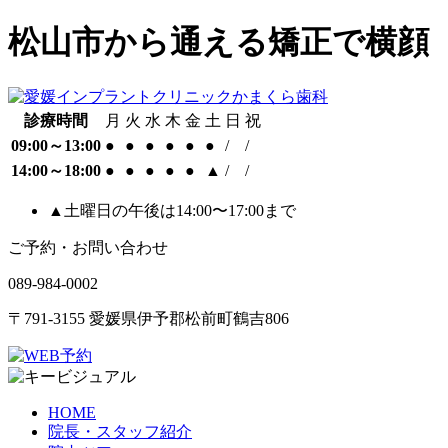
松山市から通える矯正で横顔
診療時間
月
火
水
木
金
土
日
祝
09:00～13:00
●
●
●
●
●
●
/
/
14:00～18:00
●
●
●
●
●
▲
/
/
▲土曜日の午後は14:00〜17:00まで
ご予約・お問い合わせ
089-984-0002
〒791-3155 愛媛県伊予郡松前町鶴吉806
HOME
院長・スタッフ紹介