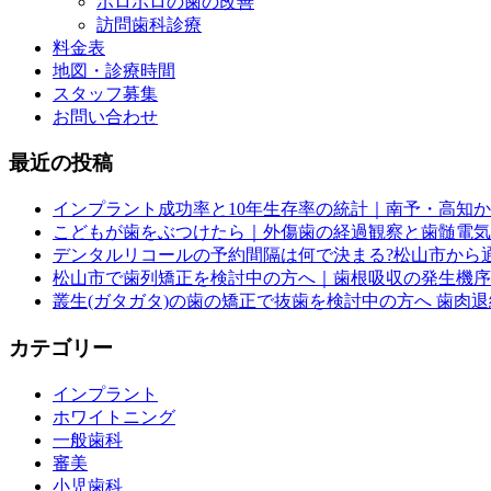
ボロボロの歯の改善
訪問歯科診療
料金表
地図・診療時間
スタッフ募集
お問い合わせ
最近の投稿
インプラント成功率と10年生存率の統計｜南予・高知
こどもが歯をぶつけたら｜外傷歯の経過観察と歯髄電気
デンタルリコールの予約間隔は何で決まる?松山市から
松山市で歯列矯正を検討中の方へ｜歯根吸収の発生機序
叢生(ガタガタ)の歯の矯正で抜歯を検討中の方へ 歯肉
カテゴリー
インプラント
ホワイトニング
一般歯科
審美
小児歯科