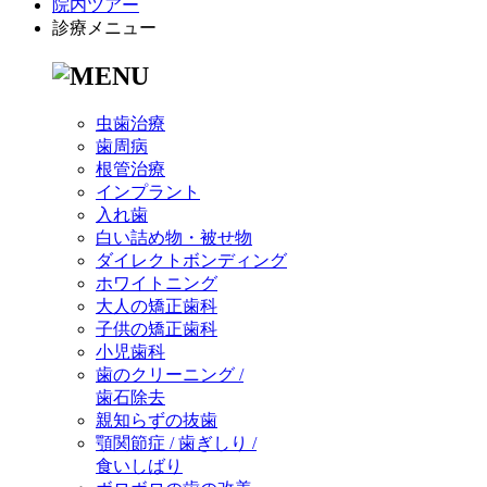
院内ツアー
診療メニュー
虫歯治療
歯周病
根管治療
インプラント
入れ歯
白い詰め物・被せ物
ダイレクトボンディング
ホワイトニング
大人の矯正歯科
子供の矯正歯科
小児歯科
歯のクリーニング /
歯石除去
親知らずの抜歯
顎関節症 / 歯ぎしり /
食いしばり