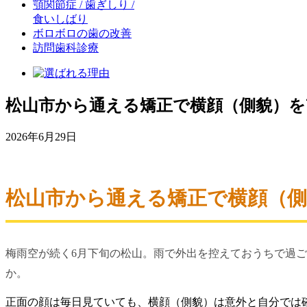
顎関節症 / 歯ぎしり /
食いしばり
ボロボロの歯の改善
訪問歯科診療
松山市から通える矯正で横顔（側貌）
2026年6月29日
松山市から通える矯正で横顔（
梅雨空が続く6月下旬の松山。雨で外出を控えておうちで過
か。
正面の顔は毎日見ていても、横顔（側貌）は意外と自分では