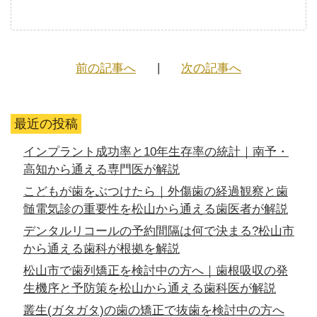
前の記事へ
次の記事へ
最近の投稿
インプラント成功率と10年生存率の統計｜南予・
高知から通える専門医が解説
こどもが歯をぶつけたら｜外傷歯の経過観察と歯
髄電気診の重要性を松山から通える歯医者が解説
デンタルリコールの予約間隔は何で決まる?松山市
から通える歯科が根拠を解説
松山市で歯列矯正を検討中の方へ｜歯根吸収の発
生機序と予防策を松山から通える歯科医が解説
叢生(ガタガタ)の歯の矯正で抜歯を検討中の方へ