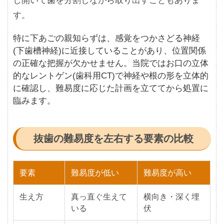
し開いて歯を分割しながら取り出すこともありま
す。
特に下あごの親知らずは、感覚をつかさどる神経
(下歯槽神経)に近接していることがあり、位置関係
の正確な把握が欠かせません。当院ではお口の立体
的なレントゲン(歯科用CT)で神経や根の形を立体的
に確認し、難易度に応じた計画を立ててから処置に
臨みます。
抜歯の難易度を左右する要素の比較
要素
難易度が低い
難易度が高い
生え方
真っ直ぐ生えて
横向き・深く埋
いる
伏