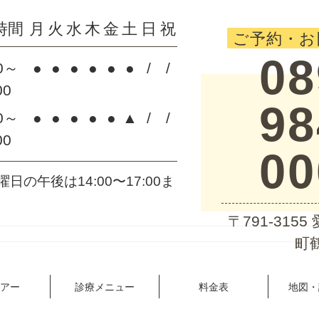
時間
月
火
水
木
金
土
日
祝
ご予約・お
08
00～
●
●
●
●
●
●
/
/
00
98
00～
●
●
●
●
●
▲
/
/
00
00
曜日の午後は14:00〜17:00ま
〒791-315
町鶴
ツアー
診療メニュー
料金表
地図・