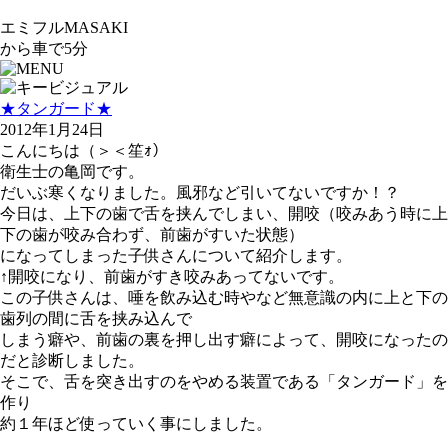
エミフルMASAKI
から車で5分
★タンガード★
2012年1月24日
こんにちは（＞＜笙ｫ）
衛生士の亀岡です。
だいぶ寒くなりました。風邪など引いてないですか！？
今日は、上下の歯で舌を挟んでしまい、開咬（咬みあう時に上
下の歯が咬み合わず、前歯がすいた状態）
になってしまった子供さんについて紹介します。
↑開咬になり、前歯がすき咬みあってないです。
この子供さんは、唾を飲み込む時やなど無意識の内に上と下の
歯列の間に舌を挟み込んで
しまう癖や、前歯の裏を押し出す癖によって、開咬になったの
だと診断しました。
そこで、舌を突き出すのをやめる装置である「タンガード」を
作り
約１年ほど使っていく事にしました。