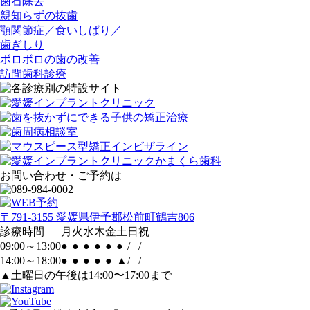
歯石除去
親知らずの抜歯
顎関節症／食いしばり／
歯ぎしり
ボロボロの歯の改善
訪問歯科診療
お問い合わせ・ご予約は
〒791-3155 愛媛県伊予郡松前町鶴吉806
診療時間
月
火
水
木
金
土
日
祝
09:00～13:00
●
●
●
●
●
●
/
/
14:00～18:00
●
●
●
●
●
▲
/
/
▲土曜日の午後は14:00〜17:00まで