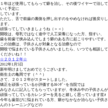
１年ほど使用してもらって癖を治し、その後ワイヤーで治して
いく予定に
しています。
ただし、舌で前歯の裏側を押し出すのをやめなければ後戻りし
ます。
頑張ってしていきましょうね（＞＜）
開咬は、母乳ではなく途中で人工栄養になった方、指すい、
歯を前歯で挟み込んでしまう癖のある方に起こりやすいです。
この治療は、子供さんが対象となる治療なので
開咬で悩まれている子供さんがいましたら、いつでも相談して
くださいね！！
☆２０１２年☆
2012年1月5日
新年明けましておめでとうございます。
衛生士の亀岡です（＾＾）
さて、２０１２年がスタートしました。
矯正を頑張っているか評価するｶﾚﾝﾀﾞｰを当院では
みなさんに記入してもらっていますが、冬休み中の子供さんが
頑張ってしているカレンダーを見ると嬉しく思っています笙ｫ
今年も歯並びに悩まれている方、癖がなかなか治らない子供さ
んのトレーニングなどの