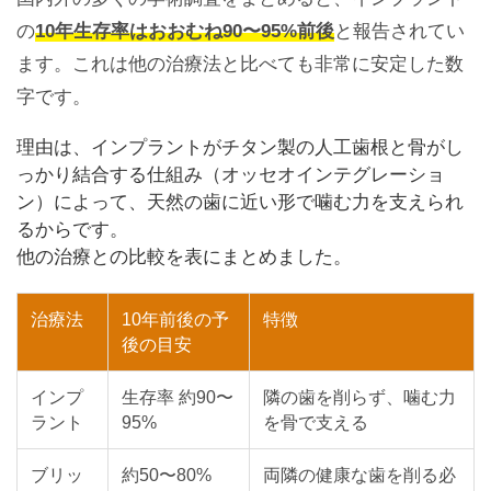
の
10年生存率はおおむね90〜95%前後
と報告されてい
ます。これは他の治療法と比べても非常に安定した数
字です。
理由は、インプラントがチタン製の人工歯根と骨がし
っかり結合する仕組み（オッセオインテグレーショ
ン）によって、天然の歯に近い形で噛む力を支えられ
るからです。
他の治療との比較を表にまとめました。
治療法
10年前後の予
特徴
後の目安
インプ
生存率 約90〜
隣の歯を削らず、噛む力
ラント
95%
を骨で支える
ブリッ
約50〜80%
両隣の健康な歯を削る必