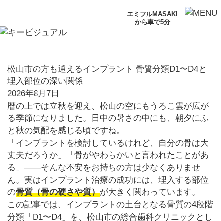
エミフルMASAKI
から車で5分
松山市の方も通えるインプラント 骨質分類D1〜D4と
埋入部位の深い関係
2026年8月7日
暦の上では立秋を迎え、松山の空にもうろこ雲が広が
る季節になりました。日中の暑さの中にも、朝夕にふ
と秋の気配を感じる頃ですね。
「インプラントを検討しているけれど、自分の骨は大
丈夫だろうか」「骨がやわらかいと言われたことがあ
る」——そんな不安をお持ちの方は少なくありませ
ん。実はインプラント治療の成功には、埋入する部位
の
骨質（骨の硬さや質）
が大きく関わっています。
この記事では、インプラントの土台となる骨質の4段階
分類「D1〜D4」を、松山市の総合歯科クリニックとし