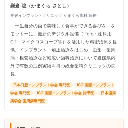
鎌倉 聡（かまくら さとし）
愛媛インプラントクリニック かまくら歯科 院長
「一生自分の歯で美味しく食事ができる喜びを」を
モットーに、最新のデジタル設備（iTero・歯科用
CT・マイクロスコープ等）を活用した精密治療を提
供。インプラント・矯正治療をはじめ、虫歯・歯周
病・根管治療など幅広い歯科治療において愛媛県内
外で有数の症例実績を持つ総合歯科クリニックの院
長。
日本口腔インプラント学会 専門医
ICOI国際インプラント
学会 専門医
ICOI国際インプラント学会 指導医
日本歯周
病学会 歯周病専門医