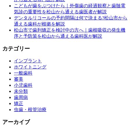
こどもが歯をぶつけたら｜外傷歯の経過観察と歯髄電
気診の重要性を松山から通える歯医者が解説
デンタルリコールの予約間隔は何で決まる?松山市から
通える歯科が根拠を解説
松山市で歯列矯正を検討中の方へ｜歯根吸収の発生機
序と予防策を松山から通える歯科医が解説
カテゴリー
インプラント
ホワイトニング
一般歯科
審美
小児歯科
未分類
歯周病
矯正
虫歯・根管治療
アーカイブ