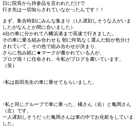
日に院長から持参品を言われただけで
行き先は一切知らされていなかったんです！！
まず、集合時刻にみんな集まり（
1
人遅刻しそうな人がいま
したがなんとか間に合いました）
4
台の車に分かれて八幡浜港まで高速で行きました。
その車に乗る組み合わせも 朝に何気なく選んだ飴が色分け
されていて、その色で組み合わせが決まり、
さらに包み紙に★マークが書かれている人が、
ブログ係！に任命され、今私がブログを書いています。
（笑）
↑私は前田先生の車に乗せてもらいました。
↑私と同じグループで車に乗った、橘さん（右）と亀岡さん
（左）です。
一人遅刻しそうだった亀岡さんは車の中でお化粧をしていま
した。