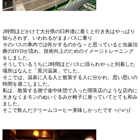
2
時間ほどかけて大分県の臼杵港に着くと行き先はやっぱり
知らされず、いわれるがままバスに乗り、
そのバスの車内では何かするのかな～と思っていると虫歯治
療の
DVD
が流れ、技術向上のためのイメージトレーニング
をしました。
そうしているうちに
2
時間ほどバスに揺られやっと到着した
場所はなんと「黒川温泉」でした。
そこでは、温泉に入る人と散策する人に分かれ、思い思いの
時間を過ごしました。
私は、散策する側で途中休憩で入った喫茶店のような店内に
大きなくまモンのぬいぐるみが椅子に座っていてとても和み
ました。
そこで飲んだクリームコーヒー美味しかったですヽ(^o^)丿