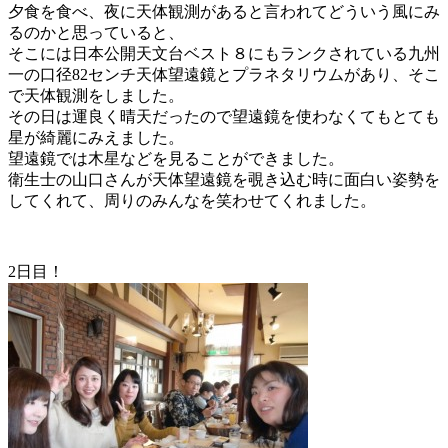
夕食を食べ、夜に天体観測があると言われてどういう風にみ
るのかと思っていると、
そこには日本公開天文台ベスト８にもランクされている九州
一の口径
82
センチ天体望遠鏡とプラネタリウムがあり、そこ
で天体観測をしました。
その日は運良く晴天だったので望遠鏡を使わなくてもとても
星が綺麗にみえました。
望遠鏡では木星などを見ることができました。
衛生士の山口さんが天体望遠鏡を覗き込む時に面白い姿勢を
してくれて、周りのみんなを笑わせてくれました。
2日目！