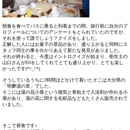
朝食を食べてバスに乗ると到着までの間、旅行前に自分のプ
ロフィールについてのアンケートをとられていたのですが、
それを使って誰でしょう？クイズをしました。
正解した人にはお菓子の景品があり、盛り上がると同時にス
タッフ同士の事を分かりあえて新たな発見がありました。
それが終わると、今度はイントロクイズが始まり、衛生士の
山口さんが
DJ
をしてくれてとても盛り上がり、とても楽し
かったです(*^_^*)
そうしているうちに
2
時間ほどかけて着いたそこは大分県の
「明礬湯の里」でした。
そこには湯の花小屋という噴気と青粘土で入浴剤が作れる小
屋があり、湯の花に関する化粧品などもたくさん販売されて
いました。
そこで昼食です♪