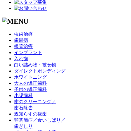
虫歯治療
歯周病
根管治療
インプラント
入れ歯
白い詰め物・被せ物
ダイレクトボンディング
ホワイトニング
大人の矯正歯科
子供の矯正歯科
小児歯科
歯のクリーニング／
歯石除去
親知らずの抜歯
顎関節症／食いしばり／
歯ぎしり