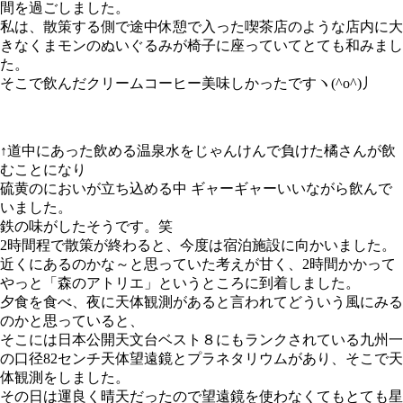
間を過ごしました。
私は、散策する側で途中休憩で入った喫茶店のような店内に大
きなくまモンのぬいぐるみが椅子に座っていてとても和みまし
た。
そこで飲んだクリームコーヒー美味しかったですヽ(^o^)丿
↑道中にあった飲める温泉水をじゃんけんで負けた橘さんが飲
むことになり
硫黄のにおいが立ち込める中 ギャーギャーいいながら飲んで
いました。
鉄の味がしたそうです。笑
2
時間程で散策が終わると、今度は宿泊施設に向かいました。
近くにあるのかな～と思っていた考えが甘く、
2
時間かかって
やっと「森のアトリエ」というところに到着しました。
夕食を食べ、夜に天体観測があると言われてどういう風にみる
のかと思っていると、
そこには日本公開天文台ベスト８にもランクされている九州一
の口径
82
センチ天体望遠鏡とプラネタリウムがあり、そこで天
体観測をしました。
その日は運良く晴天だったので望遠鏡を使わなくてもとても星