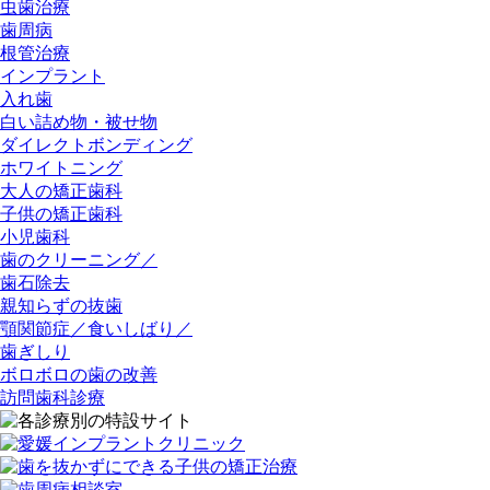
虫歯治療
歯周病
根管治療
インプラント
入れ歯
白い詰め物・被せ物
ダイレクトボンディング
ホワイトニング
大人の矯正歯科
子供の矯正歯科
小児歯科
歯のクリーニング／
歯石除去
親知らずの抜歯
顎関節症／食いしばり／
歯ぎしり
ボロボロの歯の改善
訪問歯科診療