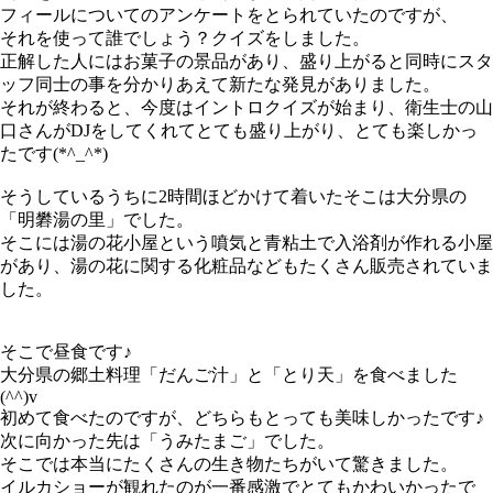
フィールについてのアンケートをとられていたのですが、
それを使って誰でしょう？クイズをしました。
正解した人にはお菓子の景品があり、盛り上がると同時にスタ
ッフ同士の事を分かりあえて新たな発見がありました。
それが終わると、今度はイントロクイズが始まり、衛生士の山
口さんが
DJ
をしてくれてとても盛り上がり、とても楽しかっ
たです(*^_^*)
そうしているうちに
2
時間ほどかけて着いたそこは大分県の
「明礬湯の里」でした。
そこには湯の花小屋という噴気と青粘土で入浴剤が作れる小屋
があり、湯の花に関する化粧品などもたくさん販売されていま
した。
そこで昼食です♪
大分県の郷土料理「だんご汁」と「とり天」を食べました
(^^)v
初めて食べたのですが、どちらもとっても美味しかったです♪
次に向かった先は「うみたまご」でした。
そこでは本当にたくさんの生き物たちがいて驚きました。
イルカショーが観れたのが一番感激でとてもかわいかったで