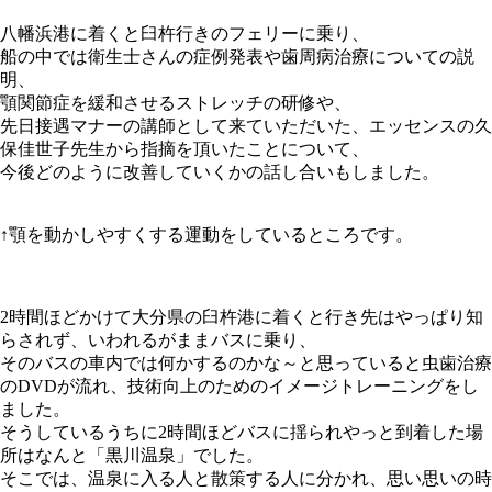
八幡浜港に着くと臼杵行きのフェリーに乗り、
船の中では衛生士さんの症例発表や歯周病治療についての説
明、
顎関節症を緩和させるストレッチの研修や、
先日接遇マナーの講師として来ていただいた、エッセンスの久
保佳世子先生から指摘を頂いたことについて、
今後どのように改善していくかの話し合いもしました。
↑顎を動かしやすくする運動をしているところです。
2
時間ほどかけて大分県の臼杵港に着くと行き先はやっぱり知
らされず、いわれるがままバスに乗り、
そのバスの車内では何かするのかな～と思っていると虫歯治療
の
DVD
が流れ、技術向上のためのイメージトレーニングをし
ました。
そうしているうちに
2
時間ほどバスに揺られやっと到着した場
所はなんと「黒川温泉」でした。
そこでは、温泉に入る人と散策する人に分かれ、思い思いの時