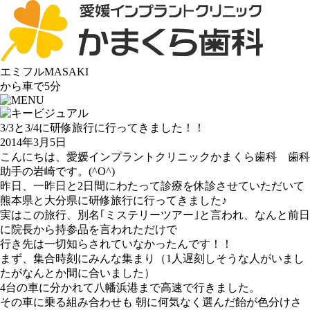
エミフルMASAKI
から車で5分
3/3と3/4に研修旅行に行ってきました！！
2014年3月5日
こんにちは、愛媛インプラントクリニックかまくら歯科 歯科
助手の岩崎です。
(^O^)
昨日、一昨日と
2
日間にわたって診療を休診させていただいて
熊本県と大分県に研修旅行に行ってきました♪
実はこの旅行、別名｢ミステリーツアー｣と言われ、なんと前日
に院長から持参品を言われただけで
行き先は一切知らされていなかったんです！！
まず、集合時刻にみんな集まり（
1
人遅刻しそうな人がいまし
たがなんとか間に合いました）
4
台の車に分かれて八幡浜港まで高速で行きました。
その車に乗る組み合わせも 朝に何気なく選んだ飴が色分けさ