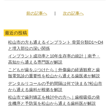
前の記事へ
次の記事へ
最近の投稿
松山市の方も通えるインプラント 骨質分類D1〜D4
と埋入部位の深い関係
インプラント成功率と10年生存率の統計｜南予・
高知から通える専門医が解説
こどもが歯をぶつけたら｜外傷歯の経過観察と歯
髄電気診の重要性を松山から通える歯医者が解説
デンタルリコールの予約間隔は何で決まる?松山市
から通える歯科が根拠を解説
松山市で歯列矯正を検討中の方へ｜歯根吸収の発
生機序と予防策を松山から通える歯科医が解説