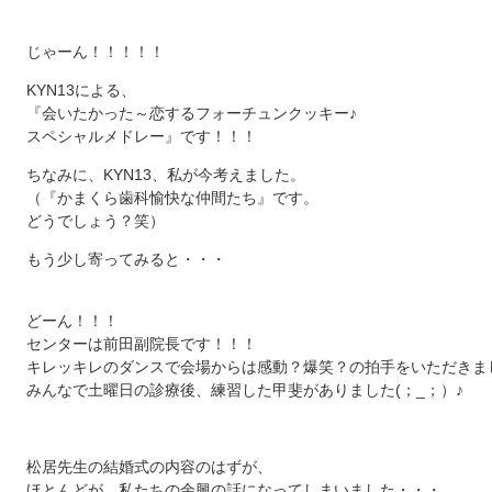
じゃーん！！！！！
KYN13による、
『会いたかった～恋するフォーチュンクッキー♪
スペシャルメドレー』です！！！
ちなみに、KYN13、私が今考えました。
（『かまくら歯科愉快な仲間たち』です。
どうでしょう？笑）
もう少し寄ってみると・・・
どーん！！！
センターは前田副院長です！！！
キレッキレのダンスで会場からは感動？爆笑？の拍手をいただきま
みんなで土曜日の診療後、練習した甲斐がありました(；_；）♪
松居先生の結婚式の内容のはずが、
ほとんどが、私たちの余興の話になってしまいました・・・