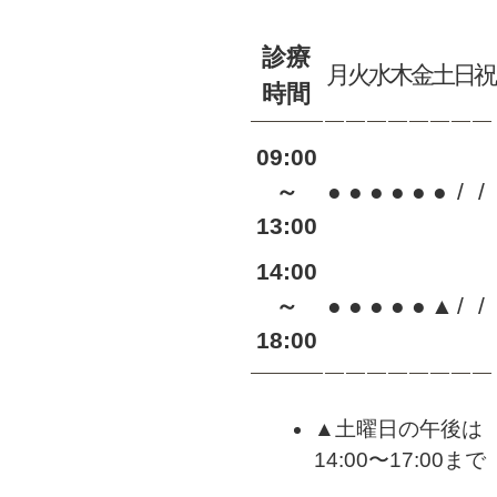
診療
月
火
水
木
金
土
日
時間
09:00
～
●
●
●
●
●
●
/
/
13:00
14:00
～
●
●
●
●
●
▲
/
/
18:00
▲土曜日の午後は
14:00〜17:00まで