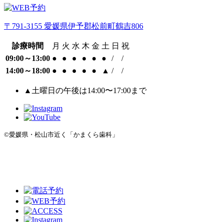
〒791-3155 愛媛県伊予郡松前町鶴吉806
診療時間
月
火
水
木
金
土
日
祝
09:00～13:00
●
●
●
●
●
●
/
/
14:00～18:00
●
●
●
●
●
▲
/
/
▲土曜日の午後は14:00〜17:00まで
©愛媛県・松山市近く「かまくら歯科」