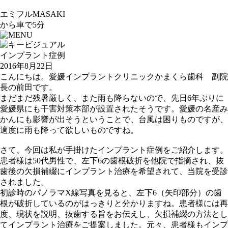
エミフルMASAKI
から車で5分
インプラント症例
2016年8月22日
こんにちは。愛媛インプラントクリニックかまくら歯科 副院
長の前田です。
まだまだ残暑厳しく、また雨も降らないので、先日6年ぶりに
愛媛県にも干害対策本部が設置されたそうです。愛媛の名産み
かんにも影響が出そうということで、台風は困りものですが、
適度に雨も降って欲しいものですね。
さて、今回は私が手掛けたインプラント症例をご紹介します。
患者様は50代男性で、左下6の歯根破折を他院で指摘され、抜
歯後の欠損補綴にインプラント治療を希望されて、当院を受診
されました。
初診時のパノラマX線写真を見ると、左下6（矢印部分）の歯
根が破折しているのがはっきりと分かりますね。患者様には再
度、現状を説明、抜歯する旨をお伝えし、欠損補綴の方法とし
てインプラント治療をご提案しました。元々、患者様もインプ