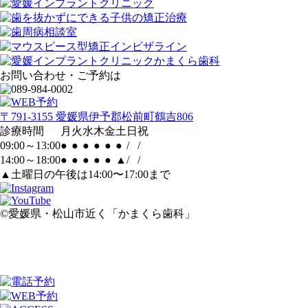
お問い合わせ・ご予約は
〒791-3155 愛媛県伊予郡松前町鶴吉806
診療時間
月
火
水
木
金
土
日
祝
09:00～13:00
●
●
●
●
●
●
/
/
14:00～18:00
●
●
●
●
●
▲
/
/
▲土曜日の午後は14:00〜17:00まで
©愛媛県・松山市近く「かまくら歯科」