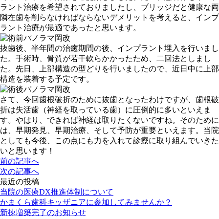
ラント治療を希望されておりましたし、ブリッジだと健康な両
隣在歯を削らなければならないデメリットを考えると、インプ
ラント治療が最適であったと思います。
抜歯後、半年間の治癒期間の後、インプラント埋入を行いまし
た。手術時、骨質が若干軟らかかったため、二回法としまし
た。先日、上部構造の型どりを行いましたので、近日中に上部
構造を装着する予定です。
さて、今回歯根破折のために抜歯となったわけですが、歯根破
折は失活歯（神経を取っている歯）に圧倒的に多いといえま
す。やはり、できれば神経は取りたくないですね。そのために
は、早期発見、早期治療、そして予防が重要といえます。当院
としても今後、この点にも力を入れて診療に取り組んでいきた
いと思います！
前の記事へ
次の記事へ
最近の投稿
当院の医療DX推進体制について
かまくら歯科キッザニアに参加してみませんか？
新棟増築完了のお知らせ