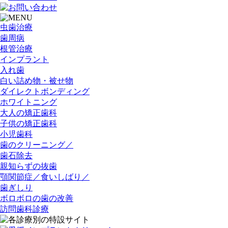
虫歯治療
歯周病
根管治療
インプラント
入れ歯
白い詰め物・被せ物
ダイレクトボンディング
ホワイトニング
大人の矯正歯科
子供の矯正歯科
小児歯科
歯のクリーニング／
歯石除去
親知らずの抜歯
顎関節症／食いしばり／
歯ぎしり
ボロボロの歯の改善
訪問歯科診療