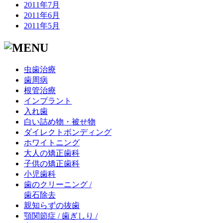
2011年7月
2011年6月
2011年5月
虫歯治療
歯周病
根管治療
インプラント
入れ歯
白い詰め物・被せ物
ダイレクトボンディング
ホワイトニング
大人の矯正歯科
子供の矯正歯科
小児歯科
歯のクリーニング /
歯石除去
親知らずの抜歯
顎関節症 / 歯ぎしり /