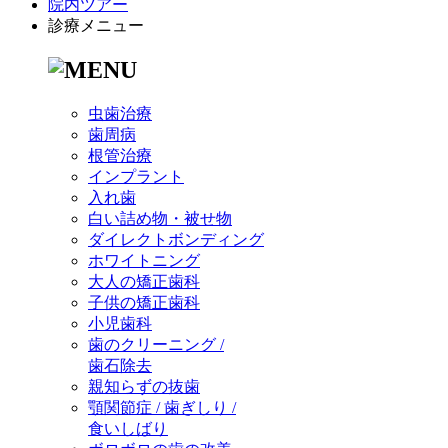
院内ツアー
診療メニュー
虫歯治療
歯周病
根管治療
インプラント
入れ歯
白い詰め物・被せ物
ダイレクトボンディング
ホワイトニング
大人の矯正歯科
子供の矯正歯科
小児歯科
歯のクリーニング /
歯石除去
親知らずの抜歯
顎関節症 / 歯ぎしり /
食いしばり