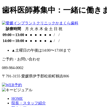
歯科医師募集中：一緒に働き
診療時間
月
火
水
木
金
土
日
祝
09:00～13:00
●
●
●
●
●
●
/
/
14:00～18:00
●
●
●
●
●
▲
/
/
▲土曜日の午後は14:00〜17:00まで
ご予約・お問い合わせ
089-984-0002
〒791-3155 愛媛県伊予郡松前町鶴吉806
HOME
院長・スタッフ紹介