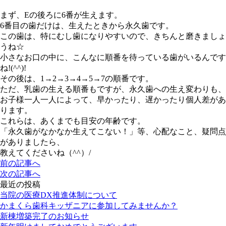
まず、Eの後ろに6番が生えます。
6番目の歯だけは、生えたときから永久歯です。
この歯は、特にむし歯になりやすいので、きちんと磨きましょ
うね☆
小さなお口の中に、こんなに順番を待っている歯がいるんです
ね!(^^)!
その後は、1→2→3→4→5→7の順番です。
ただ、乳歯の生える順番もですが、永久歯への生え変わりも、
お子様一人一人によって、早かったり、遅かったり個人差があ
ります。
これらは、あくまでも目安の年齢です。
「永久歯がなかなか生えてこない！」等、心配なこと、疑問点
がありましたら、
教えてくださいね（^^）/
前の記事へ
次の記事へ
最近の投稿
当院の医療DX推進体制について
かまくら歯科キッザニアに参加してみませんか？
新棟増築完了のお知らせ