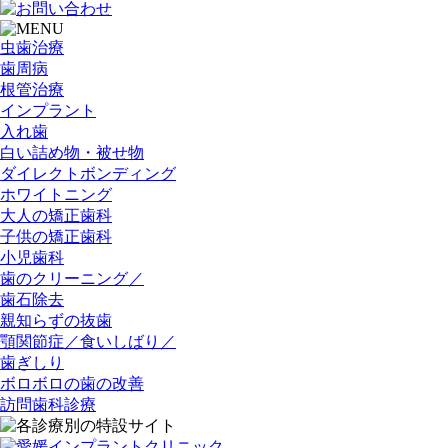
虫歯治療
歯周病
根管治療
インプラント
入れ歯
白い詰め物・被せ物
ダイレクトボンディング
ホワイトニング
大人の矯正歯科
子供の矯正歯科
小児歯科
歯のクリーニング／
歯石除去
親知らずの抜歯
顎関節症／食いしばり／
歯ぎしり
ボロボロの歯の改善
訪問歯科診療