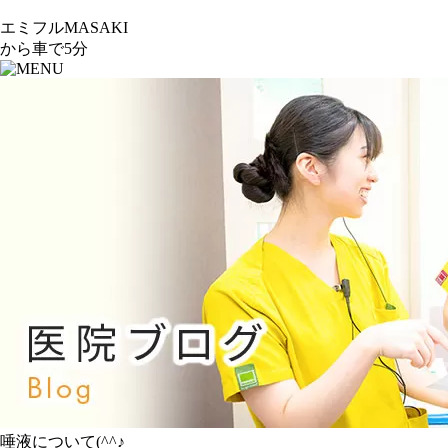
エミフルMASAKI
から車で5分
唾液について(^^♪