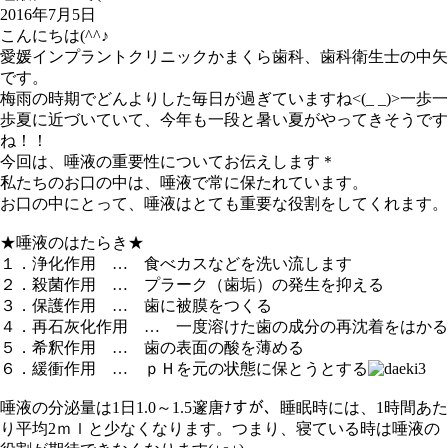
2016年7月5日
こんにちは(^^♪
愛媛インプラントクリニックかまくら歯科、歯科衛生士の中矢
です。
梅雨の時期でどんよりした毎日が過ぎていますね<(_ _)>一歩一
歩夏に近づいていて、今年も一段と暑い夏がやってきそうです
ね！！
今回は、唾液の重要性についてお伝えします＊
私たちのお口の中は、唾液で常に保たれています。
お口の中にとって、唾液はとても重要な役割をしてくれます。
★唾液のはたらき★
１．浄化作用 … 食べカスなどを洗い流します
２．殺菌作用 … プラーク（歯垢）の発生を抑える
３．保護作用 … 歯に被膜をつくる
４．再石灰化作用 … 一度溶けた歯の成分の再沈着をはかる
５．希釈作用 … 歯の表面の酸を薄める
６．緩衝作用 … ｐＨを元の状態に保とうとする
唾液の分泌量は1日1.0～1.5邃唐ﾅすが、睡眠時には、1時間あた
り平均2ｍｌと少なくなります。つまり、寝ている時は唾液の