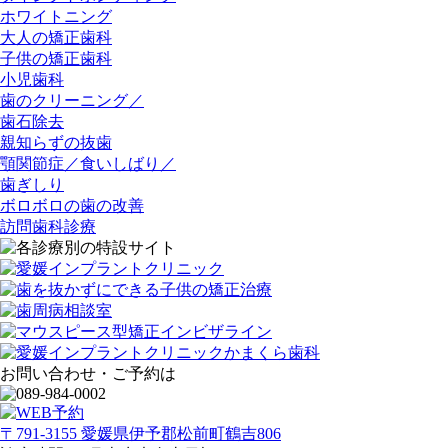
ホワイトニング
大人の矯正歯科
子供の矯正歯科
小児歯科
歯のクリーニング／
歯石除去
親知らずの抜歯
顎関節症／食いしばり／
歯ぎしり
ボロボロの歯の改善
訪問歯科診療
お問い合わせ・ご予約は
〒791-3155 愛媛県伊予郡松前町鶴吉806