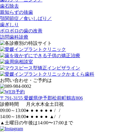
歯石除去
親知らずの抜歯
顎関節症／食いしばり／
歯ぎしり
ボロボロの歯の改善
訪問歯科診療
お問い合わせ・ご予約は
〒791-3155 愛媛県伊予郡松前町鶴吉806
診療時間
月
火
水
木
金
土
日
祝
09:00～13:00
●
●
●
●
●
●
/
/
14:00～18:00
●
●
●
●
●
▲
/
/
▲土曜日の午後は14:00〜17:00まで