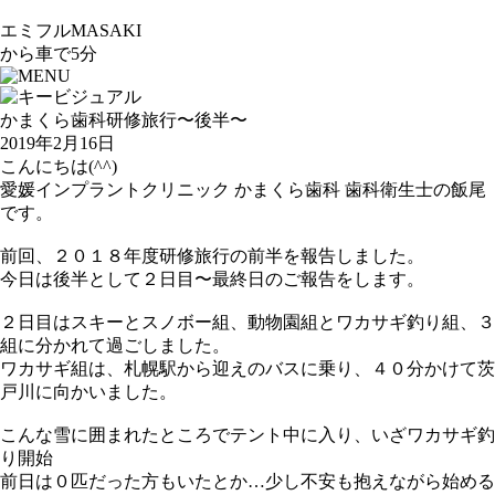
エミフルMASAKI
から車で5分
かまくら歯科研修旅行〜後半〜
2019年2月16日
こんにちは(^^)
愛媛インプラントクリニック かまくら歯科 歯科衛生士の飯尾
です。
前回、２０１８年度研修旅行の前半を報告しました。
今日は後半として２日目〜最終日のご報告をします。
２日目はスキーとスノボー組、動物園組とワカサギ釣り組、３
組に分かれて過ごしました。
ワカサギ組は、札幌駅から迎えのバスに乗り、４０分かけて茨
戸川に向かいました。
こんな雪に囲まれたところでテント中に入り、いざワカサギ釣
り開始
前日は０匹だった方もいたとか…少し不安も抱えながら始める