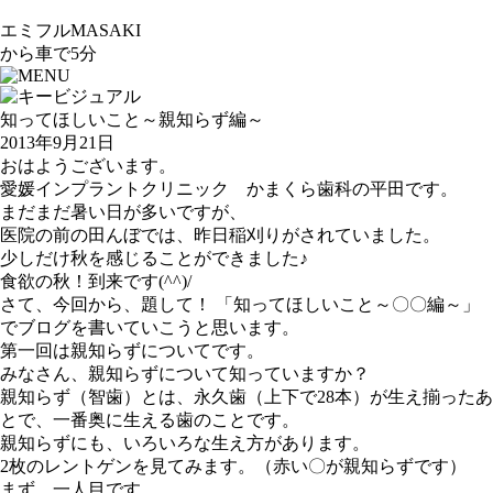
エミフルMASAKI
から車で5分
知ってほしいこと～親知らず編～
2013年9月21日
おはようございます。
愛媛インプラントクリニック かまくら歯科の平田です。
まだまだ暑い日が多いですが、
医院の前の田んぼでは、昨日稲刈りがされていました。
少しだけ秋を感じることができました♪
食欲の秋！到来です(^^)/
さて、今回から、題して！ 「知ってほしいこと～〇〇編～」
でブログを書いていこうと思います。
第一回は親知らずについてです。
みなさん、親知らずについて知っていますか？
親知らず（智歯）とは、永久歯（上下で28本）が生え揃ったあ
とで、一番奥に生える歯のことです。
親知らずにも、いろいろな生え方があります。
2枚のレントゲンを見てみます。（赤い〇が親知らずです）
まず、一人目です。