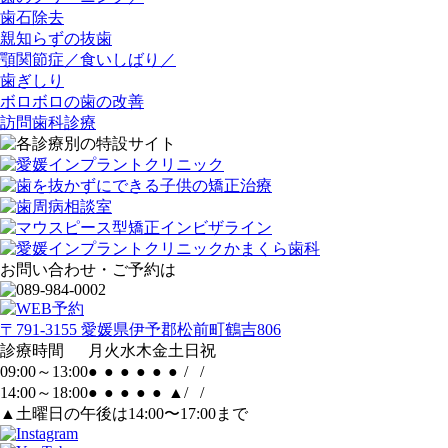
歯石除去
親知らずの抜歯
顎関節症／食いしばり／
歯ぎしり
ボロボロの歯の改善
訪問歯科診療
お問い合わせ・ご予約は
〒791-3155 愛媛県伊予郡松前町鶴吉806
診療時間
月
火
水
木
金
土
日
祝
09:00～13:00
●
●
●
●
●
●
/
/
14:00～18:00
●
●
●
●
●
▲
/
/
▲土曜日の午後は14:00〜17:00まで