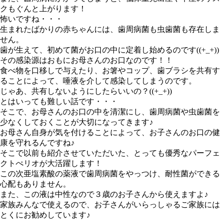
クもぐんと上がります！
怖いですね・・・
生まれたばかりの赤ちゃんには、歯周病菌も虫歯菌も存在しま
せん。
歯が生えて、初めて菌がお口の中に定着し始めるのです((+_+))
その感染源はおもにお母さんのお口なのです！！
食べ物を口移しで与えたり、お箸やコップ、歯ブラシを共有す
ることによって、唾液を介して感染してしまうのです。
じゃあ、共有しないようにしたらいいの？((+_+))
とはいっても難しい話です・・・
そこで、お母さんのお口の中を清潔にし、歯周病菌や虫歯菌を
少なくしておくことが大切になってきます♪
お母さん自身が気を付けることによって、お子さんのお口の健
康を守れるんですね♪
そこで以前も紹介させていただいた、とっても優秀なパーフェ
クトぺリオが大活躍します！
この次亜塩素酸の薬液で歯周病菌をやっつけ、耐性菌ができる
心配もありません。
また、この液は中性なので３歳のお子さんから使えますよ♪
家族みんなで使えるので、お子さんがいらっしゃるご家族には
とくにお勧めしています♪