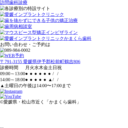
訪問歯科診療
お問い合わせ・ご予約は
〒791-3155 愛媛県伊予郡松前町鶴吉806
診療時間
月
火
水
木
金
土
日
祝
09:00～13:00
●
●
●
●
●
●
/
/
14:00～18:00
●
●
●
●
●
▲
/
/
▲土曜日の午後は14:00〜17:00まで
©愛媛県・松山市近く「かまくら歯科」