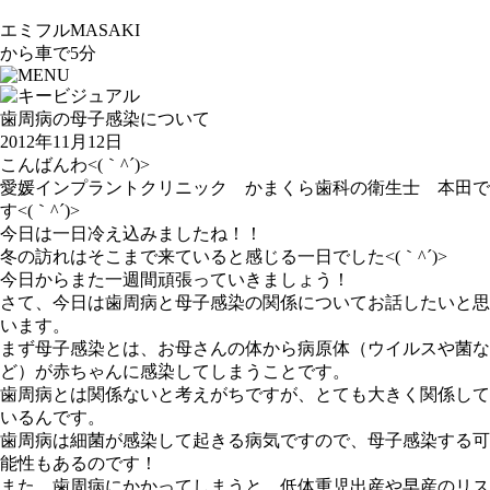
エミフルMASAKI
から車で5分
歯周病の母子感染について
2012年11月12日
こんばんわ<(｀^´)>
愛媛インプラントクリニック かまくら歯科の衛生士 本田で
す<(｀^´)>
今日は一日冷え込みましたね！！
冬の訪れはそこまで来ていると感じる一日でした<(｀^´)>
今日からまた一週間頑張っていきましょう！
さて、今日は歯周病と母子感染の関係についてお話したいと思
います。
まず母子感染とは、お母さんの体から病原体（ウイルスや菌な
ど）が赤ちゃんに感染してしまうことです。
歯周病とは関係ないと考えがちですが、とても大きく関係して
いるんです。
歯周病は細菌が感染して起きる病気ですので、母子感染する可
能性もあるのです！
また、歯周病にかかってしまうと、低体重児出産や早産のリス