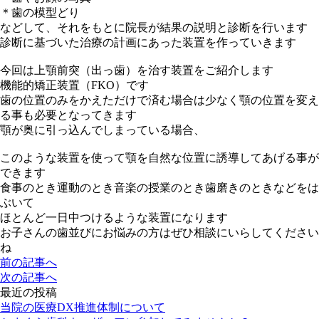
＊歯の模型どり
などして、それをもとに院長が結果の説明と診断を行います
診断に基づいた治療の計画にあった装置を作っていきます
今回は上顎前突（出っ歯）を治す装置をご紹介します
機能的矯正装置（FKO）です
歯の位置のみをかえただけで済む場合は少なく顎の位置を変え
る事も必要となってきます
顎が奥に引っ込んでしまっている場合、
このような装置を使って顎を自然な位置に誘導してあげる事が
できます
食事のとき運動のとき音楽の授業のとき歯磨きのときなどをは
ぶいて
ほとんど一日中つけるような装置になります
お子さんの歯並びにお悩みの方はぜひ相談にいらしてください
ね
前の記事へ
次の記事へ
最近の投稿
当院の医療DX推進体制について